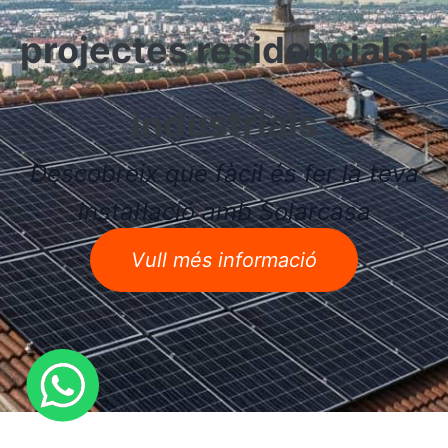
projectes residencials i
industrials
Descobreix que fàcil és fer la teva
instal·lació amb Solarcasa
Vull més informació