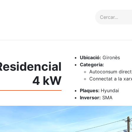
erveis
Projectes
Contacte
Ubicació:
Gironès
 Residencial
Categoria:
Autoconsum direct
4 kW
Connectat a la xar
Plaques:
Hyundai
Inversor:
SMA