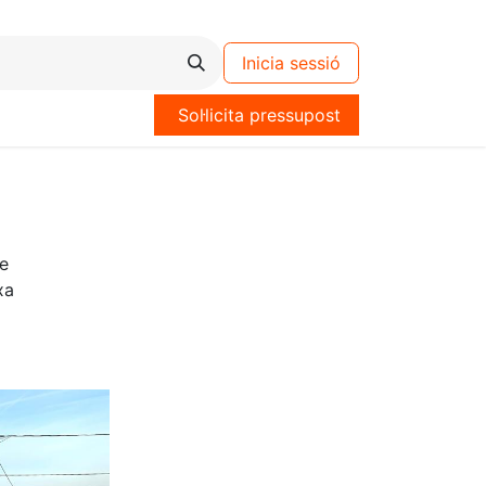
Inicia sessió
Sol·licita pressupost
e
xa