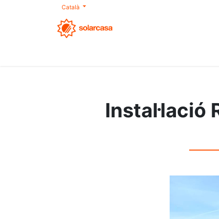
Català
Nosaltres
Autoconsum
Productes
S
Instal·lació